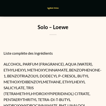
Passer
au
contenu
Solo – Loewe
Liste complète des ingrédients
ALCOHOL, PARFUM (FRAGRANCE), AQUA (WATER),
ETHYLHEXYL METHOXYCINNAMATE, BENZOPHENONE-
1, BENZOTRIAZOLYL DODECYL P-CRESOL, BUTYL
METHOXYDIBENZOYLMETHANE, ETHYLHEXYL
SALICYLATE, TRIS
(TETRAMETHYLHYDROXYPIPERIDINOL) CITRATE,
PENTAERYTHRITYL TETRA-DI-T-BUTYL
HYDROXYHYDROCINNAMATE, BHT, LINALOOL,