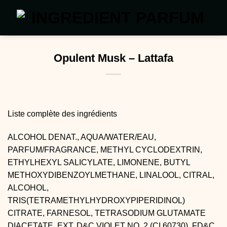
Passer
au
contenu
Opulent Musk – Lattafa
Liste complète des ingrédients
ALCOHOL DENAT., AQUA/WATER/EAU,
PARFUM/FRAGRANCE, METHYL CYCLODEXTRIN,
ETHYLHEXYL SALICYLATE, LIMONENE, BUTYL
METHOXYDIBENZOYLMETHANE, LINALOOL, CITRAL,
ALCOHOL,
TRIS(TETRAMETHYLHYDROXYPIPERIDINOL)
CITRATE, FARNESOL, TETRASODIUM GLUTAMATE
DIACETATE, EXT. D&C VIOLET NO. 2 (CI 60730), FD&C