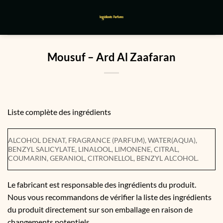
Passer
au
contenu
Mousuf – Ard Al Zaafaran
Liste complète des ingrédients
ALCOHOL DENAT, FRAGRANCE (PARFUM), WATER(AQUA), 
BENZYL SALICYLATE, LINALOOL, LIMONENE, CITRAL, 
COUMARIN, GERANIOL, CITRONELLOL, BENZYL ALCOHOL.
Le fabricant est responsable des ingrédients du produit.
Nous vous recommandons de vérifier la liste des ingrédients
du produit directement sur son emballage en raison de
changements potentiels.