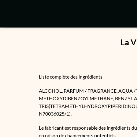
Passer
au
contenu
La V
Liste complète des ingrédients
ALCOHOL, PARFUM / FRAGRANCE, AQUA / W
METHOXYDIBENZOYLMETHANE, BENZYL ALC
TRIS(TETRAMETHYLHYDROXYPIPERIDINOL) CITRA
N70036025/1).
Le fabricant est responsable des ingrédients d
en raison de changements potentiels.