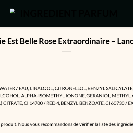
ie Est Belle Rose Extraordinaire – La
ATER / EAU, LINALOOL, CITRONELLOL, BENZYL SALICYLATE,
OHOL, ALPHA-ISOMETHYL IONONE, GERANIOL, METHYL AN
TE, CI 14700 / RED 4, BENZYL BENZOATE, CI 60730 / EXT. VI
u produit. Nous vous recommandons de vérifier la liste des ingréd