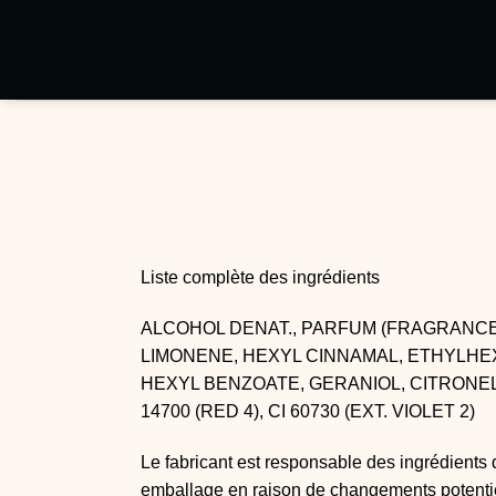
Passer
au
contenu
Liste complète des ingrédients
ALCOHOL DENAT., PARFUM (FRAGRANCE)
LIMONENE, HEXYL CINNAMAL, ETHYLH
HEXYL BENZOATE, GERANIOL, CITRONELLO
14700 (RED 4), CI 60730 (EXT. VIOLET 2)
Le fabricant est responsable des ingrédients 
emballage en raison de changements potenti