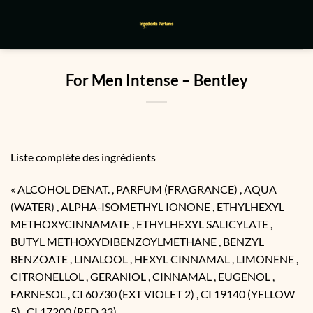
Passer
au
contenu
For Men Intense – Bentley
Liste complète des ingrédients
« ALCOHOL DENAT. , PARFUM (FRAGRANCE) , AQUA
(WATER) , ALPHA-ISOMETHYL IONONE , ETHYLHEXYL
METHOXYCINNAMATE , ETHYLHEXYL SALICYLATE ,
BUTYL METHOXYDIBENZOYLMETHANE , BENZYL
BENZOATE , LINALOOL , HEXYL CINNAMAL , LIMONENE ,
CITRONELLOL , GERANIOL , CINNAMAL , EUGENOL ,
FARNESOL , CI 60730 (EXT VIOLET 2) , CI 19140 (YELLOW
5) , CI 17200 (RED 33)