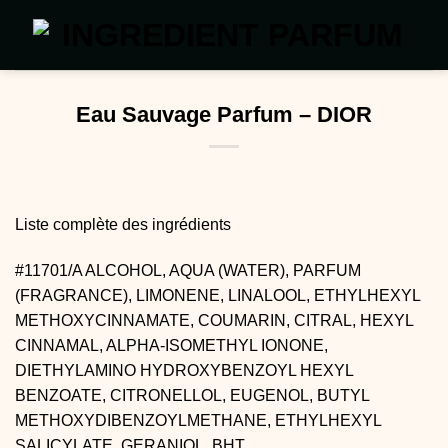
Passer
au
contenu
Eau Sauvage Parfum – DIOR
Liste complète des ingrédients
#11701/A ALCOHOL, AQUA (WATER), PARFUM
(FRAGRANCE), LIMONENE, LINALOOL, ETHYLHEXYL
METHOXYCINNAMATE, COUMARIN, CITRAL, HEXYL
CINNAMAL, ALPHA-ISOMETHYL IONONE,
DIETHYLAMINO HYDROXYBENZOYL HEXYL
BENZOATE, CITRONELLOL, EUGENOL, BUTYL
METHOXYDIBENZOYLMETHANE, ETHYLHEXYL
SALICYLATE, GERANIOL, BHT,