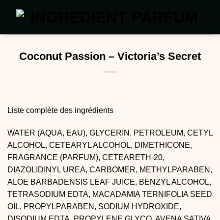
Passer
au
contenu
Coconut Passion – Victoria’s Secret
Liste complète des ingrédients
WATER (AQUA, EAU), GLYCERIN, PETROLEUM, CETYL
ALCOHOL, CETEARYL ALCOHOL, DIMETHICONE,
FRAGRANCE (PARFUM), CETEARETH-20,
DIAZOLIDINYL UREA, CARBOMER, METHYLPARABEN,
ALOE BARBADENSIS LEAF JUICE, BENZYL ALCOHOL,
TETRASODIUM EDTA, MACADAMIA TERNIFOLIA SEED
OIL, PROPYLPARABEN, SODIUM HYDROXIDE,
DISODIUM EDTA, PROPYLENE GLYCO, AVENA SATIVA