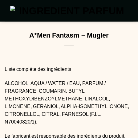
Passer
au
contenu
A*Men Fantasm – Mugler
Liste complète des ingrédients
ALCOHOL, AQUA / WATER / EAU, PARFUM / 
FRAGRANCE, COUMARIN, BUTYL 
METHOXYDIBENZOYLMETHANE, LINALOOL, 
LIMONENE, GERANIOL, ALPHA-ISOMETHYL IONONE, 
CITRONELLOL, CITRAL, FARNESOL (F.I.L. 
N70040820/1).
Le fabricant est responsable des ingrédients du produit.